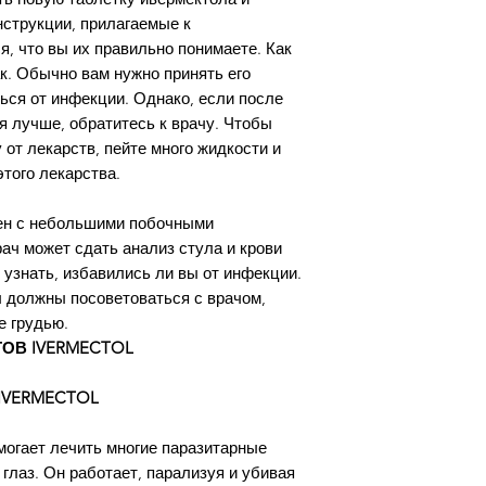
children.
grade Ivermectin 
нструкции, прилагаемые к
Q: What strengths 
, что вы их правильно понимаете. Как
We carry 3mg, 6m
к. Обычно вам нужно принять его
tablets in pack siz
ться от инфекции. Однако, если после
Q: Do you ship Ive
я лучше, обратитесь к врачу. Чтобы
Canada, and Austra
от лекарств, пейте много жидкости и
including USA, UK,
этого лекарства.
other countries wit
Q: How long does 
ен с небольшими побочными
ач может сдать анализ стула и крови
shipping takes 10–
 узнать, избавились ли вы от инфекции.
options available 
ы должны посоветоваться с врачом,
Q: Is Ivermectin s
е грудью.
has a long safety 
ОВ IVERMECTOL
doses under medical
WHO List of Essent
IVERMECTOL
Q: Which brand of
We stock multiple 
могает лечить многие паразитарные
Ivecop, Iverheal, M
глаз. Он работает, парализуя и убивая
manufactured by W