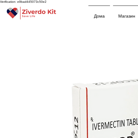
Verification: e9bad445073c50e2
Дома
Магазин