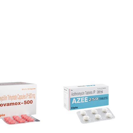
mpanies.