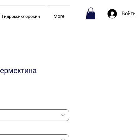
Войти
Гидроксихлорохин
More
вермектина
Спеццена