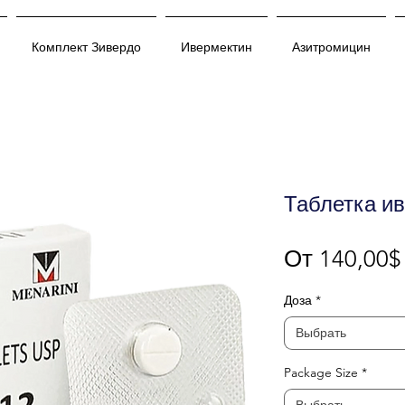
Комплект Зивердо
Ивермектин
Азитромицин
Таблетка и
От
140,00$
Доза
*
Выбрать
Package Size
*