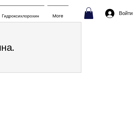
Войти
Гидроксихлорохин
More
на.