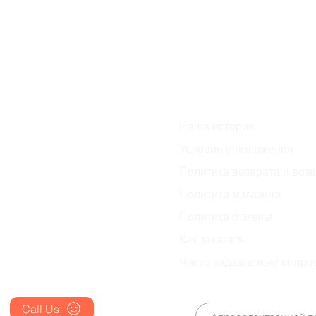
Наша история
Blog
Условия и положения
FAQ's
Политика возврата и воз
About Us
Политика магазина
Prescription
Политика отмены
Place an Order
Как заказать
Часто задаваемые вопро
Call Us