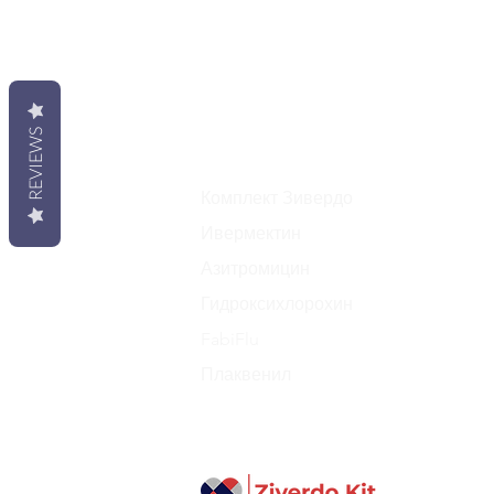
REVIEWS
Комплект Зивердо
Ивермектин
Азитромицин
Гидроксихлорохин
FabiFlu
Плаквенил