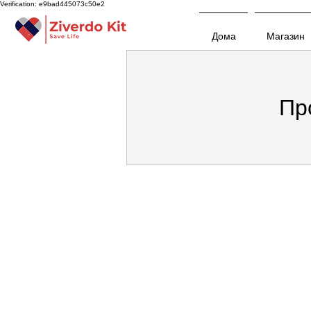
Verification: e9bad445073c50e2
Дома
Магазин
Пр