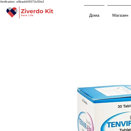
Verification: e9bad445073c50e2
Дома
Магазин