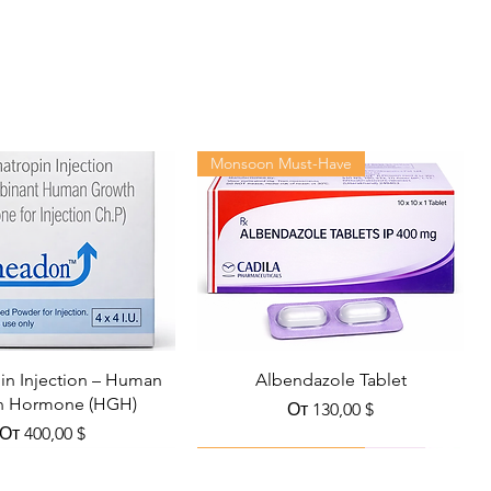
Cipla Ltd
30 tablets in 1 bottle
Monsoon Must-Have
n Injection – Human
Albendazole Tablet
h Hormone (HGH)
Цена со скидкой
От
130,00 $
Цена со скидкой
От
400,00 $
Viral Defense
Health Management