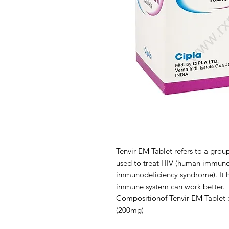
Tenvir EM Tablet refers to a group 
used to treat HIV (human immunod
immunodeficiency syndrome). It he
immune system can work better.
Compositionof Tenvir EM Tablet :
(200mg)