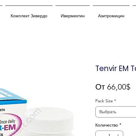
Комплект Зивердо
Ивермектин
Азитромицин
Tenvir EM T
С
От
66,00$
Pack Size
*
Выбрать
Количество
*