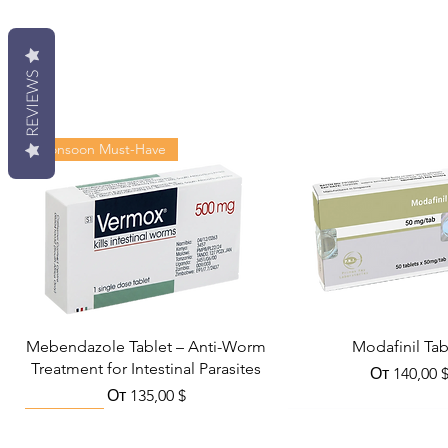
REVIEWS
Monsoon Must-Have
Mebendazole Tablet – Anti-Worm
Modafinil Tab
Treatment for Intestinal Parasites
Цена со с
От
140,00 
Цена со скидкой
От
135,00 $
Viral Defense
Metabolic Boost
Wellness
Viral Defense