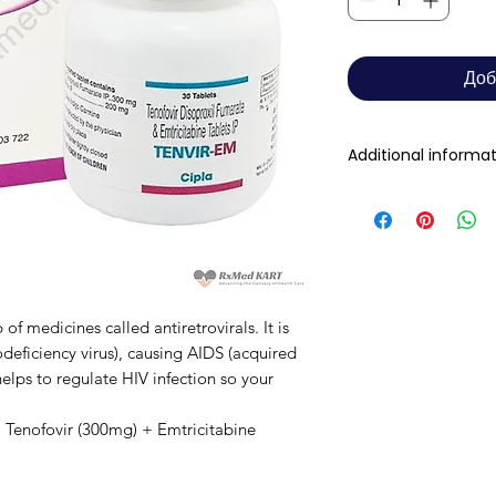
Доб
Additional informa
Composition
Dosage Form
of medicines called antiretrovirals. It is
Equivalent brand
eficiency virus), causing AIDS (acquired
lps to regulate HIV infection so your
Generic Name
 Tenofovir (300mg) + Emtricitabine
Indication