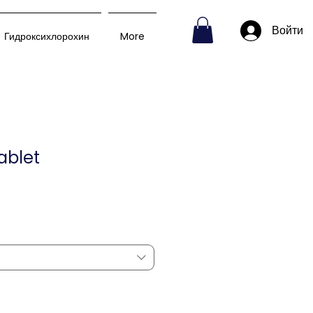
Войти
Гидроксихлорохин
More
ablet
пеццена