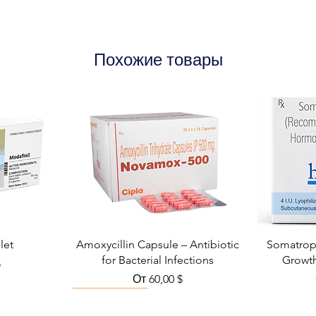
Manufacturer
Packaging
Похожие товары
let
Amoxycillin Capsule – Antibiotic
Somatropi
for Bacterial Infections
Growt
кидкой
$
Цена со скидкой
От
60,00 $
Viral Defense